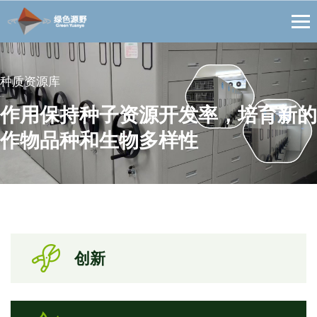
人工气候室
恒温恒湿库
种质资源库
组培室
模拟自然界气象条件，控制室内温
具有制冷、除湿、加湿、加热多种功
作用保持种子资源开发率，培育新的
让组培不再难更先进、更简单、更精
度，湿度，光照等环境因素
能
作物品种和生物多样性
准、更可靠
创新