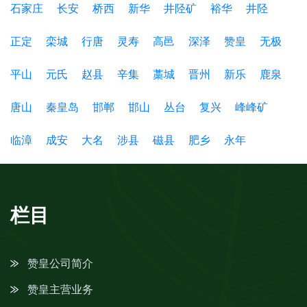
石家庄
长安
桥西
新华
井陉矿
裕华
井陉
正定
栾城
行唐
灵寿
高邑
深泽
赞皇
无极
平山
元氏
赵县
辛集
藁城
晋州
新乐
鹿泉
唐山
秦皇岛
邯郸
邯山
丛台
复兴
峰峰矿
临漳
成安
大名
涉县
磁县
肥乡
永年
栏目
赞皇公司简介
赞皇主营业务