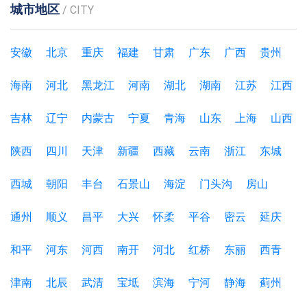
城市地区
/ CITY
安徽
北京
重庆
福建
甘肃
广东
广西
贵州
海南
河北
黑龙江
河南
湖北
湖南
江苏
江西
吉林
辽宁
内蒙古
宁夏
青海
山东
上海
山西
陕西
四川
天津
新疆
西藏
云南
浙江
东城
西城
朝阳
丰台
石景山
海淀
门头沟
房山
通州
顺义
昌平
大兴
怀柔
平谷
密云
延庆
和平
河东
河西
南开
河北
红桥
东丽
西青
津南
北辰
武清
宝坻
滨海
宁河
静海
蓟州